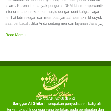
Islami. Karena itu, banyak pengurus DKM kini mempercantik
interior maupun eksterior masjid dengan seni kaligrafi agar
terlihat lebih elegan dan membuat jamaah semakin khusyuk
saat beribadah. Jika Anda sedang mencari layanan Jasa […]
Read More »
SANGGAR AL GHIFARI
Sanggar Al Ghifari
merupakan penyedia seni kaligrafi
terkemuka di Indonesia yang berfokus pada pembuatan dan