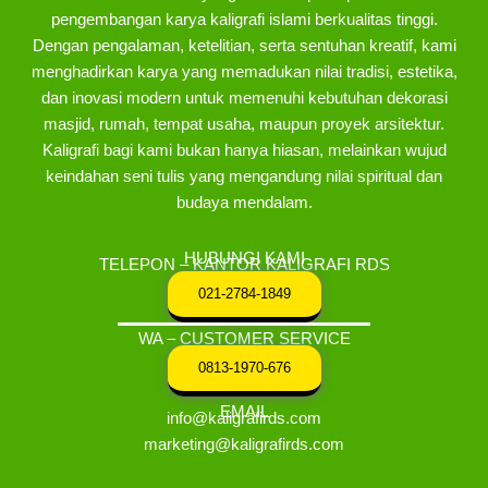
pengembangan karya kaligrafi islami berkualitas tinggi.
Dengan pengalaman, ketelitian, serta sentuhan kreatif, kami
menghadirkan karya yang memadukan nilai tradisi, estetika,
dan inovasi modern untuk memenuhi kebutuhan dekorasi
masjid, rumah, tempat usaha, maupun proyek arsitektur.
Kaligrafi bagi kami bukan hanya hiasan, melainkan wujud
keindahan seni tulis yang mengandung nilai spiritual dan
budaya mendalam.
HUBUNGI KAMI
TELEPON – KANTOR KALIGRAFI RDS
021-2784-1849
WA – CUSTOMER SERVICE
0813-1970-676
EMAIL
info@kaligrafirds.com
marketing@kaligrafirds.com