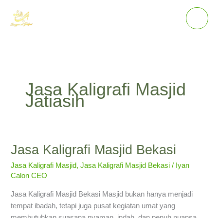
Lewati
ke
konten
Jasa Kaligrafi Masjid
Jatiasih
Jasa Kaligrafi Masjid Bekasi
Jasa
Kaligrafi
Jasa Kaligrafi Masjid
,
Jasa Kaligrafi Masjid Bekasi
/
Iyan
Masjid
Calon CEO
Bekasi
Jasa Kaligrafi Masjid Bekasi Masjid bukan hanya menjadi
tempat ibadah, tetapi juga pusat kegiatan umat yang
membutuhkan suasana nyaman, indah, dan penuh nuansa