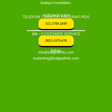
budaya mendalam.
HUBUNGI KAMI
TELEPON – KANTOR KALIGRAFI RDS
021-2784-1849
WA – CUSTOMER SERVICE
0813-1970-676
EMAIL
info@kaligrafirds.com
marketing@kaligrafirds.com