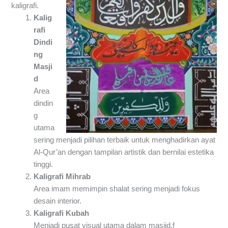
kaligrafi.
Kalig
rafi
Dindi
ng
Masji
d
Area
dindin
g
utama
sering menjadi pilihan terbaik untuk menghadirkan ayat
Al-Qur’an dengan tampilan artistik dan bernilai estetika
tinggi.
Kaligrafi Mihrab
Area imam memimpin shalat sering menjadi fokus
desain interior.
Kaligrafi Kubah
Menjadi pusat visual utama dalam masjid.f