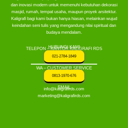
dan inovasi modern untuk memenuhi kebutuhan dekorasi
masjid, rumah, tempat usaha, maupun proyek arsitektur.
Kaligrafi bagi kami bukan hanya hiasan, melainkan wujud
keindahan seni tulis yang mengandung nilai spiritual dan
budaya mendalam.
HUBUNGI KAMI
TELEPON – KANTOR KALIGRAFI RDS
021-2784-1849
WA – CUSTOMER SERVICE
0813-1970-676
EMAIL
info@kaligrafirds.com
marketing@kaligrafirds.com