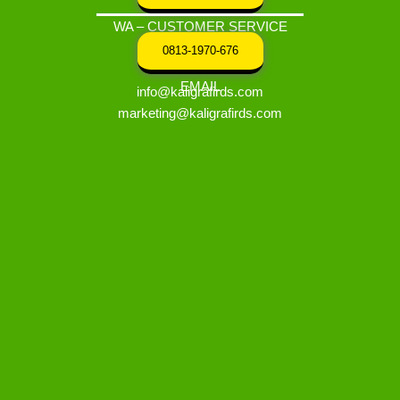
WA – CUSTOMER SERVICE
0813-1970-676
EMAIL
info@kaligrafirds.com
marketing@kaligrafirds.com