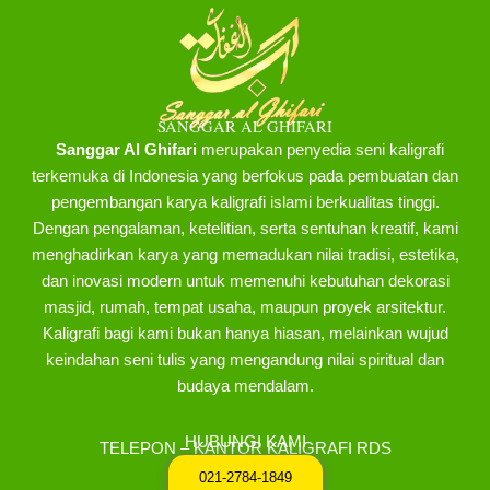
SANGGAR AL GHIFARI
Sanggar Al Ghifari
merupakan penyedia seni kaligrafi
terkemuka di Indonesia yang berfokus pada pembuatan dan
pengembangan karya kaligrafi islami berkualitas tinggi.
Dengan pengalaman, ketelitian, serta sentuhan kreatif, kami
menghadirkan karya yang memadukan nilai tradisi, estetika,
dan inovasi modern untuk memenuhi kebutuhan dekorasi
masjid, rumah, tempat usaha, maupun proyek arsitektur.
Kaligrafi bagi kami bukan hanya hiasan, melainkan wujud
keindahan seni tulis yang mengandung nilai spiritual dan
budaya mendalam.
HUBUNGI KAMI
TELEPON – KANTOR KALIGRAFI RDS
021-2784-1849