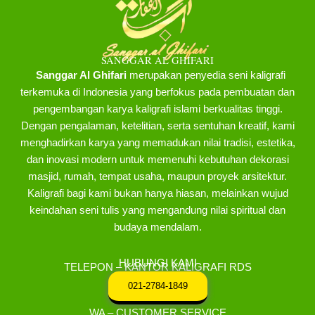
SANGGAR AL GHIFARI
Sanggar Al Ghifari
merupakan penyedia seni kaligrafi
terkemuka di Indonesia yang berfokus pada pembuatan dan
pengembangan karya kaligrafi islami berkualitas tinggi.
Dengan pengalaman, ketelitian, serta sentuhan kreatif, kami
menghadirkan karya yang memadukan nilai tradisi, estetika,
dan inovasi modern untuk memenuhi kebutuhan dekorasi
masjid, rumah, tempat usaha, maupun proyek arsitektur.
Kaligrafi bagi kami bukan hanya hiasan, melainkan wujud
keindahan seni tulis yang mengandung nilai spiritual dan
budaya mendalam.
HUBUNGI KAMI
TELEPON – KANTOR KALIGRAFI RDS
021-2784-1849
WA – CUSTOMER SERVICE