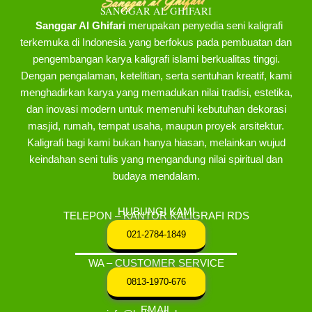
SANGGAR AL GHIFARI
Sanggar Al Ghifari
merupakan penyedia seni kaligrafi
terkemuka di Indonesia yang berfokus pada pembuatan dan
pengembangan karya kaligrafi islami berkualitas tinggi.
Dengan pengalaman, ketelitian, serta sentuhan kreatif, kami
menghadirkan karya yang memadukan nilai tradisi, estetika,
dan inovasi modern untuk memenuhi kebutuhan dekorasi
masjid, rumah, tempat usaha, maupun proyek arsitektur.
Kaligrafi bagi kami bukan hanya hiasan, melainkan wujud
keindahan seni tulis yang mengandung nilai spiritual dan
budaya mendalam.
HUBUNGI KAMI
TELEPON – KANTOR KALIGRAFI RDS
021-2784-1849
WA – CUSTOMER SERVICE
0813-1970-676
EMAIL