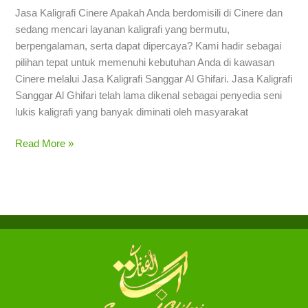
Jasa Kaligrafi Cinere Apakah Anda berdomisili di Cinere dan
sedang mencari layanan kaligrafi yang bermutu,
berpengalaman, serta dapat dipercaya? Kami hadir sebagai
pilihan tepat untuk memenuhi kebutuhan Anda di kawasan
Cinere melalui Jasa Kaligrafi Sanggar Al Ghifari. Jasa Kaligrafi
Sanggar Al Ghifari telah lama dikenal sebagai penyedia seni
lukis kaligrafi yang banyak diminati oleh masyarakat
Read More »