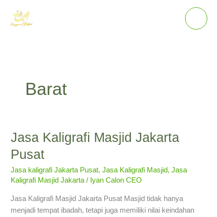
Lewati
ke
konten
Barat
Jasa Kaligrafi Masjid Jakarta
Jasa
Kaligrafi
Pusat
Masjid
Jakarta
Jasa kaligrafi Jakarta Pusat
,
Jasa Kaligrafi Masjid
,
Jasa
Kaligrafi Masjid Jakarta
/
Iyan Calon CEO
Pusat
Jasa Kaligrafi Masjid Jakarta Pusat Masjid tidak hanya
menjadi tempat ibadah, tetapi juga memiliki nilai keindahan