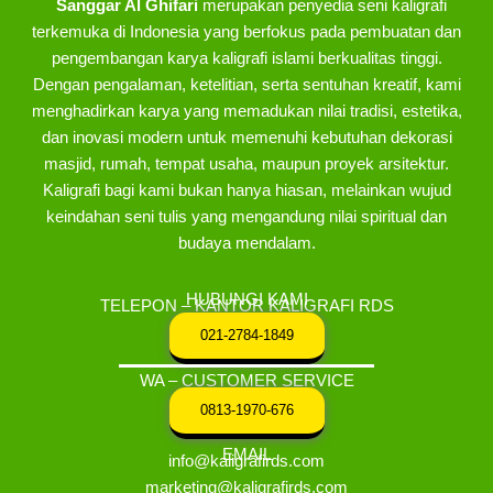
Sanggar Al Ghifari
merupakan penyedia seni kaligrafi
terkemuka di Indonesia yang berfokus pada pembuatan dan
pengembangan karya kaligrafi islami berkualitas tinggi.
Dengan pengalaman, ketelitian, serta sentuhan kreatif, kami
menghadirkan karya yang memadukan nilai tradisi, estetika,
dan inovasi modern untuk memenuhi kebutuhan dekorasi
masjid, rumah, tempat usaha, maupun proyek arsitektur.
Kaligrafi bagi kami bukan hanya hiasan, melainkan wujud
keindahan seni tulis yang mengandung nilai spiritual dan
budaya mendalam.
HUBUNGI KAMI
TELEPON – KANTOR KALIGRAFI RDS
021-2784-1849
WA – CUSTOMER SERVICE
0813-1970-676
EMAIL
info@kaligrafirds.com
marketing@kaligrafirds.com