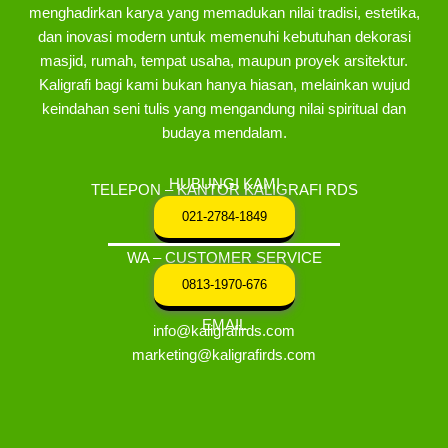
menghadirkan karya yang memadukan nilai tradisi, estetika,
dan inovasi modern untuk memenuhi kebutuhan dekorasi
masjid, rumah, tempat usaha, maupun proyek arsitektur.
Kaligrafi bagi kami bukan hanya hiasan, melainkan wujud
keindahan seni tulis yang mengandung nilai spiritual dan
budaya mendalam.
HUBUNGI KAMI
TELEPON – KANTOR KALIGRAFI RDS
021-2784-1849
WA – CUSTOMER SERVICE
0813-1970-676
EMAIL
info@kaligrafirds.com
marketing@kaligrafirds.com