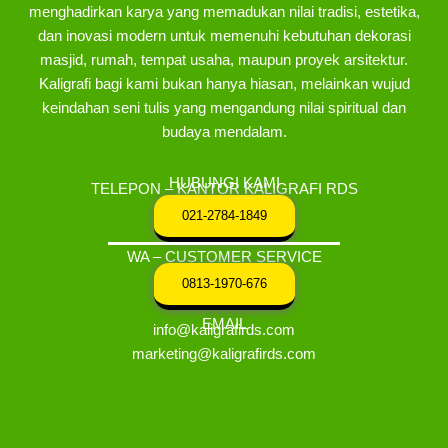
menghadirkan karya yang memadukan nilai tradisi, estetika,
dan inovasi modern untuk memenuhi kebutuhan dekorasi
masjid, rumah, tempat usaha, maupun proyek arsitektur.
Kaligrafi bagi kami bukan hanya hiasan, melainkan wujud
keindahan seni tulis yang mengandung nilai spiritual dan
budaya mendalam.
HUBUNGI KAMI
TELEPON – KANTOR KALIGRAFI RDS
021-2784-1849
WA – CUSTOMER SERVICE
0813-1970-676
EMAIL
info@kaligrafirds.com
marketing@kaligrafirds.com