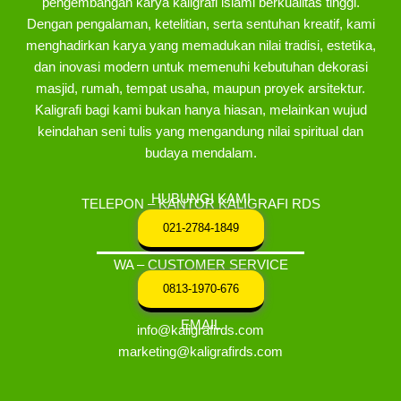
pengembangan karya kaligrafi islami berkualitas tinggi.
Dengan pengalaman, ketelitian, serta sentuhan kreatif, kami
menghadirkan karya yang memadukan nilai tradisi, estetika,
dan inovasi modern untuk memenuhi kebutuhan dekorasi
masjid, rumah, tempat usaha, maupun proyek arsitektur.
Kaligrafi bagi kami bukan hanya hiasan, melainkan wujud
keindahan seni tulis yang mengandung nilai spiritual dan
budaya mendalam.
HUBUNGI KAMI
TELEPON – KANTOR KALIGRAFI RDS
021-2784-1849
WA – CUSTOMER SERVICE
0813-1970-676
EMAIL
info@kaligrafirds.com
marketing@kaligrafirds.com